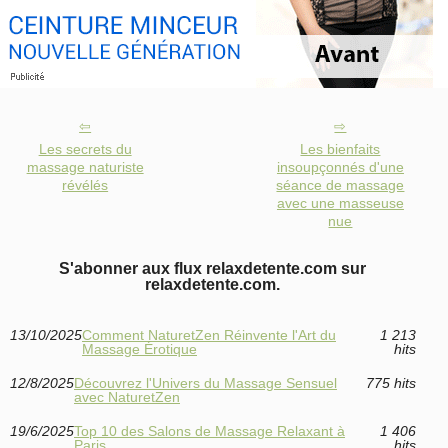
Les secrets du
Les bienfaits
massage naturiste
insoupçonnés d'une
révélés
séance de massage
avec une masseuse
nue
S'abonner aux flux relaxdetente.com sur
relaxdetente.com.
13/10/2025
Comment NaturetZen Réinvente l'Art du
1 213
Massage Érotique
hits
12/8/2025
Découvrez l'Univers du Massage Sensuel
775 hits
avec NaturetZen
19/6/2025
Top 10 des Salons de Massage Relaxant à
1 406
Paris
hits