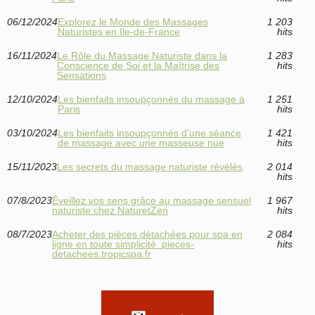
06/12/2024
Explorez le Monde des Massages
1 203
Naturistes en Ile-de-France
hits
16/11/2024
Le Rôle du Massage Naturiste dans la
1 283
Conscience de Soi et la Maîtrise des
hits
Sensations
12/10/2024
Les bienfaits insoupçonnés du massage à
1 251
Paris
hits
03/10/2024
Les bienfaits insoupçonnés d'une séance
1 421
de massage avec une masseuse nue
hits
15/11/2023
Les secrets du massage naturiste révélés
2 014
hits
07/8/2023
Éveillez vos sens grâce au massage sensuel
1 967
naturiste chez NaturetZen
hits
08/7/2023
Acheter des pièces détachées pour spa en
2 084
ligne en toute simplicité pieces-
hits
detachees.tropicspa.fr