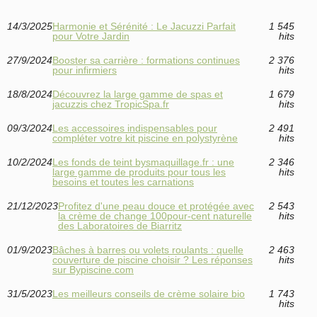
14/3/2025
Harmonie et Sérénité : Le Jacuzzi Parfait
1 545
pour Votre Jardin
hits
27/9/2024
Booster sa carrière : formations continues
2 376
pour infirmiers
hits
18/8/2024
Découvrez la large gamme de spas et
1 679
jacuzzis chez TropicSpa.fr
hits
09/3/2024
Les accessoires indispensables pour
2 491
compléter votre kit piscine en polystyrène
hits
10/2/2024
Les fonds de teint bysmaquillage.fr : une
2 346
large gamme de produits pour tous les
hits
besoins et toutes les carnations
21/12/2023
Profitez d'une peau douce et protégée avec
2 543
la crème de change 100pour-cent naturelle
hits
des Laboratoires de Biarritz
01/9/2023
Bâches à barres ou volets roulants : quelle
2 463
couverture de piscine choisir ? Les réponses
hits
sur Bypiscine.com
31/5/2023
Les meilleurs conseils de crème solaire bio
1 743
hits