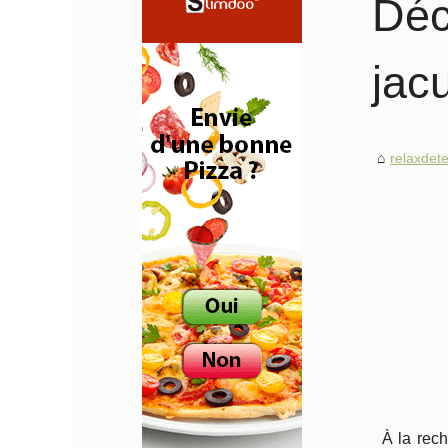
Déc
jac
relaxdet
À la rech