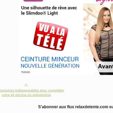
cessoires indispensables pour compléter
votre kit piscine en polystyrène
S'abonner aux flux relaxdetente.com s