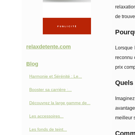
relaxatio
de trouv
Pourqu
relaxdetente.com
Lorsque l
reconnu 
Blog
prix comp
Harmonie et Sérénité : Le...
Quels 
Booster sa carrière :...
Imaginez
Découvrez la large gamme de...
avantages
Les accessoires...
meilleur 
Les fonds de teint...
Commen