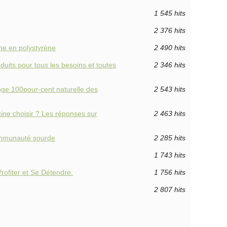
1 545 hits
2 376 hits
ine en polystyrène
2 490 hits
uits pour tous les besoins et toutes
2 346 hits
nge 100pour-cent naturelle des
2 543 hits
cine choisir ? Les réponses sur
2 463 hits
ommunauté sourde
2 285 hits
1 743 hits
rofiter et Se Détendre.
1 756 hits
2 807 hits